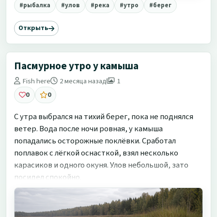
#рыбалка
#улов
#река
#утро
#берег
Открыть
Пасмурное утро у камыша
Fish here
2 месяца назад
1
0
0
С утра выбрался на тихий берег, пока не поднялся
ветер. Вода после ночи ровная, у камыша
попадались осторожные поклёвки. Сработал
поплавок с лёгкой оснасткой, взял несколько
карасиков и одного окуня. Улов небольшой, зато
посидел спокойно.