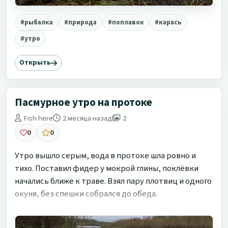
#рыбалка
#природа
#поплавок
#карась
#утро
Открыть
Пасмурное утро на протоке
Fish here
2 месяца назад
2
0
0
Утро вышло серым, вода в протоке шла ровно и
тихо. Поставил фидер у мокрой глины, поклёвки
начались ближе к траве. Взял пару плотвиц и одного
окуня, без спешки собрался до обеда.