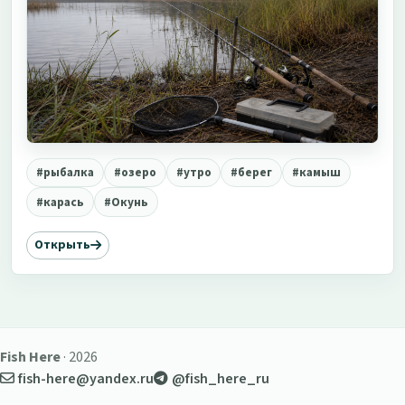
#рыбалка
#озеро
#утро
#берег
#камыш
#карась
#Окунь
Открыть
Fish Here
· 2026
fish-here@yandex.ru
@fish_here_ru