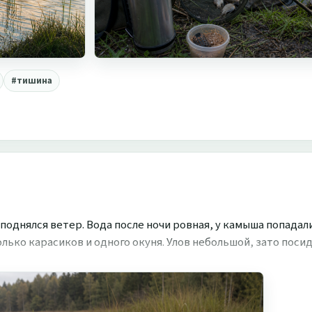
#тишина
е поднялся ветер. Вода после ночи ровная, у камыша попада
олько карасиков и одного окуня. Улов небольшой, зато поси