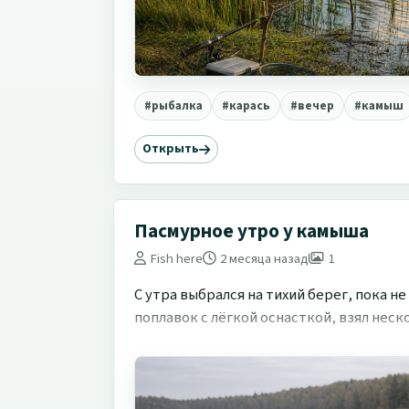
#рыбалка
#карась
#вечер
#камыш
Открыть
Пасмурное утро у камыша
Fish here
2 месяца назад
1
С утра выбрался на тихий берег, пока н
поплавок с лёгкой оснасткой, взял неск