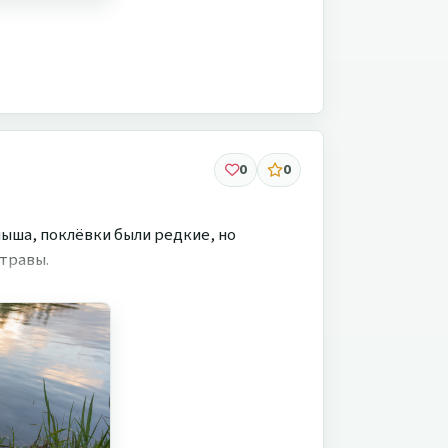
0
0
мыша, поклёвки были редкие, но
 травы.