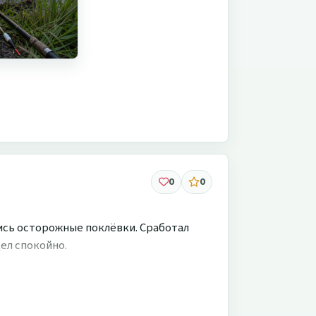
0
0
лись осторожные поклёвки. Сработал
дел спокойно.