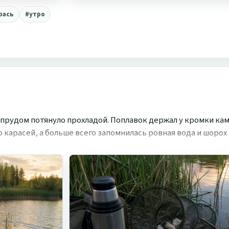
рась
#утро
 прудом потянуло прохладой. Поплавок держал у кромки ка
 карасей, а больше всего запомнилась ровная вода и шорох