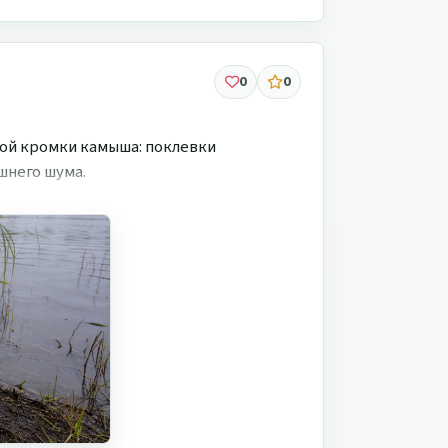
0
0
амой кромки камыша: поклевки
шнего шума.