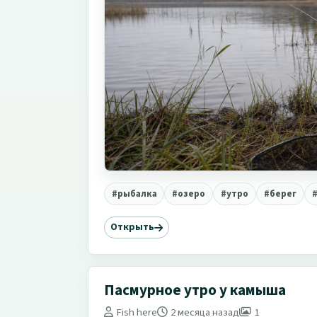
#рыбалка
#озеро
#утро
#берег
Открыть
Пасмурное утро у камыша
Fish here
2 месяца назад
1