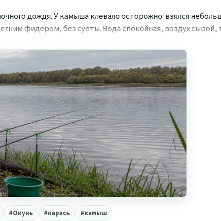
ночного дождя. У камыша клевало осторожно: взялся небольш
ёгким фидером, без суеты. Вода спокойная, воздух сырой, 
#Окунь
#карась
#камыш