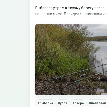
Выбрался утром к тихому берегу после 
поклёвки мимо. Посидел с поплавком и л
#рыбалка
#улов
#озеро
#поплавок