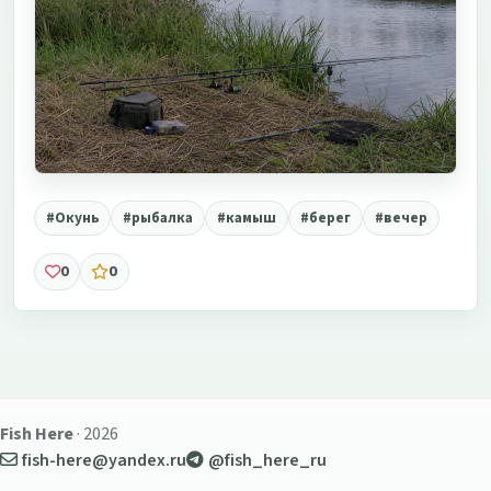
#Окунь
#рыбалка
#камыш
#берег
#вечер
0
0
Fish Here
· 2026
fish-here@yandex.ru
@fish_here_ru